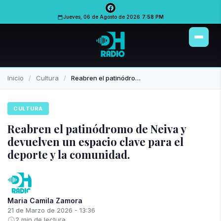
PUBLICIDAD
PUBLICIDAD
Jueves, 06 de Agosto de 2026
7:58 PM
Inicio
Cultura
Reabren el patinódromo de Neiva y devuelven un espacio clave para el deporte y la comunidad.
CULTURA
Reabren el patinódromo de Neiva y
devuelven un espacio clave para el
deporte y la comunidad.
Maria Camila Zamora
21 de Marzo de 2026 - 13:36
2 min de lectura